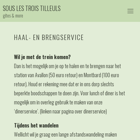
Ga
S
O
U
S
L
E
S
T
R
O
I
S
T
I
L
L
E
U
L
S
naar
gites & more
de
inhoud
HAAL- EN BRENGSERVICE
Wil je met de trein komen?
Dan is het mogelijk om je op te halen en te brengen naar het
station van Avallon (50 euro retour) en Montbard (100 euro
retour). Houd er rekening mee dat er in ons dorp slechts
beperkte boodschappen te doen zijn. Voor lunch of diner is het
mogelijk om in overleg gebruik te maken van onze
‘dinerservice’. (linken naar pagina over dinerservice)
Tijdens het wandelen
Wellicht wil je graag een lange afstandswandeling maken