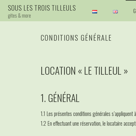
Skip
S
O
U
S
L
E
S
T
R
O
I
S
T
I
L
L
E
U
L
S
G
to
gites & more
content
CONDITIONS GÉNÉRALE
LOCATION « LE TILLEUL »
1. GÉNÉRAL
1.1 Les présentes conditions générales s’appliquent 
1.2 En effectuant une réservation, le locataire accep