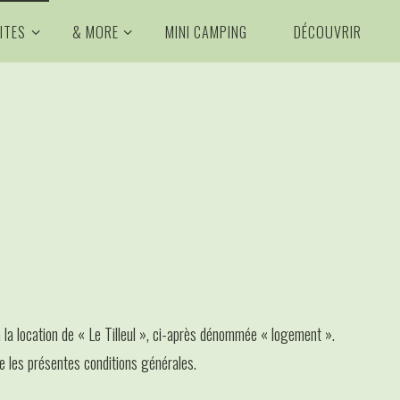
ITES
& MORE
MINI CAMPING
DÉCOUVRIR
à la location de « Le Tilleul », ci-après dénommée « logement ».
te les présentes conditions générales.